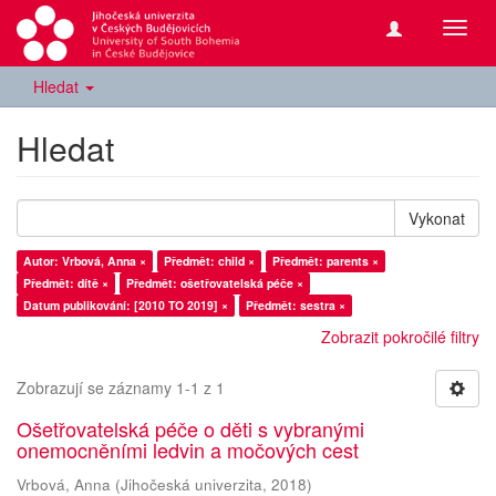
Přepn
navig
Hledat
Hledat
Vykonat
Autor: Vrbová, Anna ×
Předmět: child ×
Předmět: parents ×
Předmět: dítě ×
Předmět: ošetřovatelská péče ×
Datum publikování: [2010 TO 2019] ×
Předmět: sestra ×
Zobrazit pokročilé filtry
Zobrazují se záznamy 1-1 z 1
Ošetřovatelská péče o děti s vybranými
onemocněními ledvin a močových cest
Vrbová, Anna
(
Jihočeská univerzita
,
2018
)