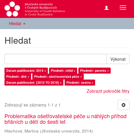
Přepn
navig
Hledat
Hledat
Vykonat
Datum publikování: 2014 ×
Předmět: child ×
Předmět: parents ×
Předmět: dítě ×
Předmět: ošetřovatelská péče ×
Datum publikování: [2010 TO 2019] ×
Předmět: sestra ×
Zobrazit pokročilé filtry
Zobrazují se záznamy 1-1 z 1
Problematika ošetřovatelské péče u náhlých příhod
břišních u dětí do šesti let
Hlachová, Martina
(
Jihočeská univerzita
,
2014
)