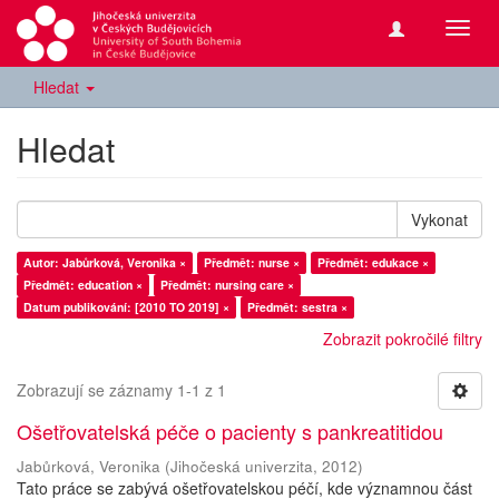
Přepn
navig
Hledat
Hledat
Vykonat
Autor: Jabůrková, Veronika ×
Předmět: nurse ×
Předmět: edukace ×
Předmět: education ×
Předmět: nursing care ×
Datum publikování: [2010 TO 2019] ×
Předmět: sestra ×
Zobrazit pokročilé filtry
Zobrazují se záznamy 1-1 z 1
Ošetřovatelská péče o pacienty s pankreatitidou
Jabůrková, Veronika
(
Jihočeská univerzita
,
2012
)
Tato práce se zabývá ošetřovatelskou péčí, kde významnou část