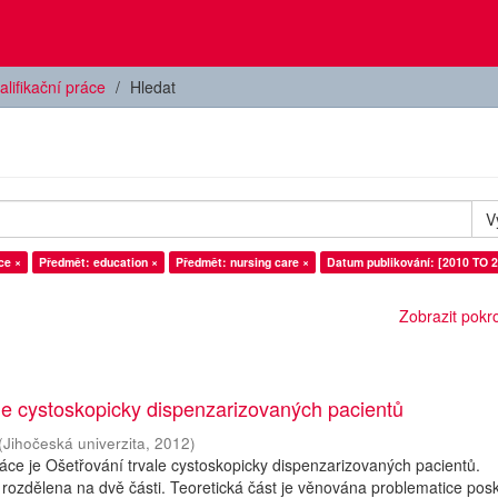
alifikační práce
Hledat
V
ce ×
Předmět: education ×
Předmět: nursing care ×
Datum publikování: [2010 TO 2
Zobrazit pokroč
le cystoskopicky dispenzarizovaných pacientů
(
Jihočeská univerzita
,
2012
)
ce je Ošetřování trvale cystoskopicky dispenzarizovaných pacientů.
 rozdělena na dvě části. Teoretická část je věnována problematice pos