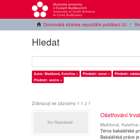
Domovská stránka repozitáře publikací JU
Kv
Hledat
Autor: Mašíková, Kateřina ×
Předmět: nurse ×
Předmět: eduka
Předmět: sestra ×
Zobrazují se záznamy 1-1 z 1
Ošetřování trva
Mašíková, Kateřina
Téma bakalářské prá
Bakalářská práce je