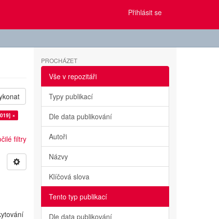
Přihlásit se
PROCHÁZET
Vše v repozitáři
ykonat
Typy publikací
019] ×
Dle data publikování
Autoři
ilé filtry
Názvy
Klíčová slova
Tento typ publikací
kytování
Dle data publikování