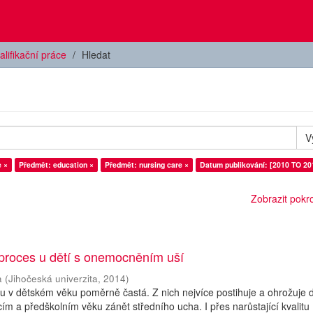
alifikační práce
Hledat
V
 ×
Předmět: education ×
Předmět: nursing care ×
Datum publikování: [2010 TO 20
Zobrazit pokroč
 proces u dětí s onemocněním uší
a
(
Jihočeská univerzita
,
2014
)
 v dětském věku poměrně častá. Z nich nejvíce postihuje a ohrožuje d
ím a předškolním věku zánět středního ucha. I přes narůstající kvalitu