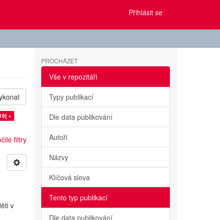
Přihlásit se
PROCHÁZET
Vše v repozitáři
ykonat
Typy publikací
19] ×
Dle data publikování
Autoři
ilé filtry
Názvy
Klíčová slova
Tento typ publikací
ěti v
Dle data publikování