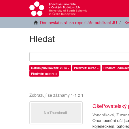
Domovská stránka repozitáře publikací JU
Kv
Hledat
Datum publikování: 2014 ×
Předmět: nurse ×
Předmět: edukace
Předmět: sestra ×
Zobrazují se záznamy 1-1 z 1
Ošetřovatelský
Vondráková, Zuzan
Onemocnění uší jsou
kojeneckém, batolec