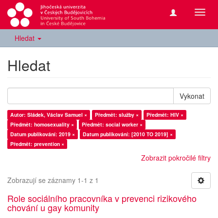
Přepn
navig
Hledat
Hledat
Vykonat
Autor: Sládek, Václav Samuel ×
Předmět: služby ×
Předmět: HIV ×
Předmět: homosexuality ×
Předmět: social worker ×
Datum publikování: 2019 ×
Datum publikování: [2010 TO 2019] ×
Předmět: prevention ×
Zobrazit pokročilé filtry
Zobrazují se záznamy 1-1 z 1
Role sociálního pracovníka v prevenci rizikového
chování u gay komunity