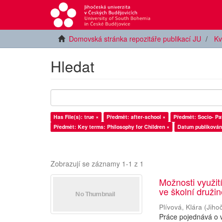
Domovská stránka repozitáře publikací JU
Kv
Hledat
Has File(s): true ×
Předmět: after-school ×
Před
Předmět: Key terms: Philosophy for Children ×
Datum publikován
Zobrazují se záznamy 1-1 z 1
Možnosti využití
ve školní druži
Plívová, Klára
(
Jiho
Práce pojednává o v