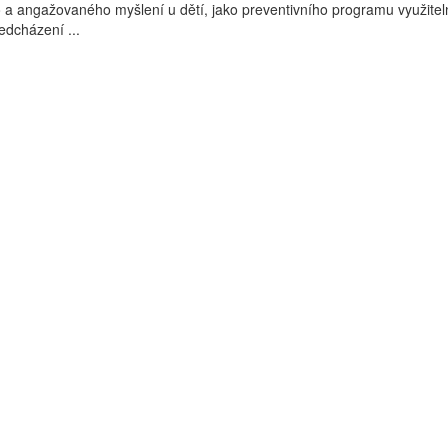
ho a angažovaného myšlení u dětí, jako preventivního programu využite
ředcházení ...