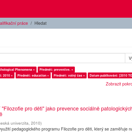
alifikační práce
Hledat
V
mět: Socio- Pathological Phenomena ×
Předmět: preventive. ×
í: 2010 ×
Předmět: education ×
Předmět: volný čas ×
Datum publikování: [2010 TO
Zobrazit pokroč
 "Filozofie pro děti" jako prevence sociálně patologickýc
ně
česká univerzita
,
2010
)
yužití pedagogického programu Filozofie pro děti, který se zaměřuje n