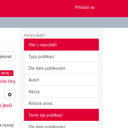
Přihlásit se
PROCHÁZET
Vše v repozitáři
ykonat
Typy publikací
Dle data publikování
 2019] ×
Autoři
ilé filtry
Názvy
Klíčová slova
h jevů
Tento typ publikací
a rozvoj
Dle data publikování