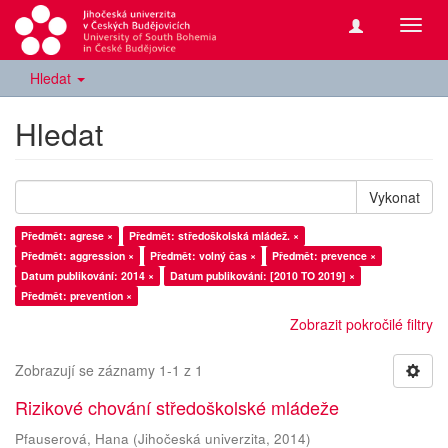
Přepn
navig
Hledat
Hledat
Vykonat
Předmět: agrese ×
Předmět: středoškolská mládež. ×
Předmět: aggression ×
Předmět: volný čas ×
Předmět: prevence ×
Datum publikování: 2014 ×
Datum publikování: [2010 TO 2019] ×
Předmět: prevention ×
Zobrazit pokročilé filtry
Zobrazují se záznamy 1-1 z 1
Rizikové chování středoškolské mládeže
Pfauserová, Hana
(
Jihočeská univerzita
,
2014
)