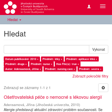
Přepn
navig
Hledat
Hledat
Vykonat
Datum publikování: 2010 ×
Předmět: léky ×
Předmět: aplikace léků ×
Předmět: drugs ×
Předmět: nurse ×
Has File(s): true ×
Autor: Adensamová, Jiřina ×
Předmět: nursing care ×
Předmět: sestra ×
Zobrazit pokročilé filtry
Zobrazují se záznamy 1-1 z 1
Ošetřovatelská péče o nemocné s lékovou alergií
Adensamová, Jiřina
(
Jihočeská univerzita
,
2010
)
Alergie představují aktuální zdravotní problém současnosti. Se