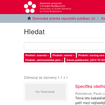
Domovská stránka repozitáře publikací JU
Kv
Hledat
Předmět: anaemia ×
Předmět: anémie ×
Předmět: nursing care
Předmět: ošetřovatelská péče ×
Datum publikování: [2010 TO 201
Zobrazují se záznamy 1-1 z 1
Specifika ošetř
Rokůsková, Pavla
(
Téma této bakalářsk
patří mezi nejčastě