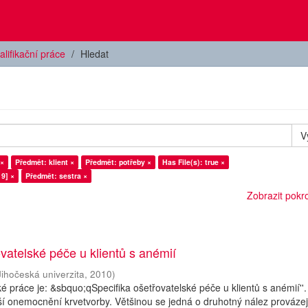
alifikační práce
Hledat
V
 ×
Předmět: klient ×
Předmět: potřeby ×
Has File(s): true ×
9] ×
Předmět: sestra ×
Zobrazit pokroč
ovatelské péče u klientů s anémií
Jihočeská univerzita
,
2010
)
é práce je: &sbquo;qSpecifika ošetřovatelské péče u klientů s anémií''
jší onemocnění krvetvorby. Většinou se jedná o druhotný nález provázejí