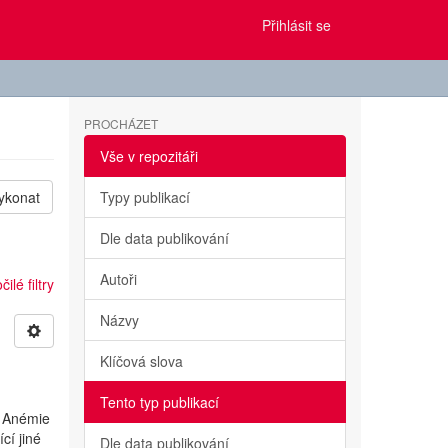
Přihlásit se
PROCHÁZET
Vše v repozitáři
ykonat
Typy publikací
Dle data publikování
Autoři
ilé filtry
Názvy
Klíčová slova
Tento typ publikací
. Anémie
cí jiné
Dle data publikování