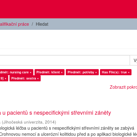
alifikační práce
Hledat
V
dmět: nursing care ×
Předmět: klient ×
Předmět: potřeby ×
Has File(s): true ×
9] ×
Předmět: sestra ×
Zobrazit pokroč
a u pacientů s nespecifickými střevními záněty
a
(
Jihočeská univerzita
,
2014
)
logická léčba u pacientů s nespecifickými střevními záněty se zabývá
Crohnovou nemocí a ulcerózní kolitidou před a po aplikaci biologické lé