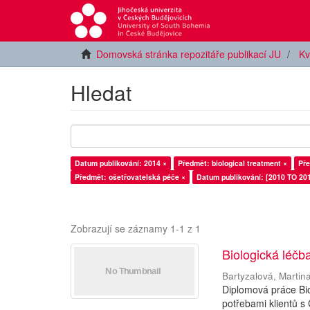
Domovská stránka repozitáře publikací JU
Kv
Hledat
Datum publikování: 2014 ×
Předmět: biological treatment ×
Pře
Předmět: ošetřovatelská péče ×
Datum publikování: [2010 TO 201
Zobrazují se záznamy 1-1 z 1
Biologická léčb
Bartyzalová, Martin
Diplomová práce Bio
potřebami klientů s 