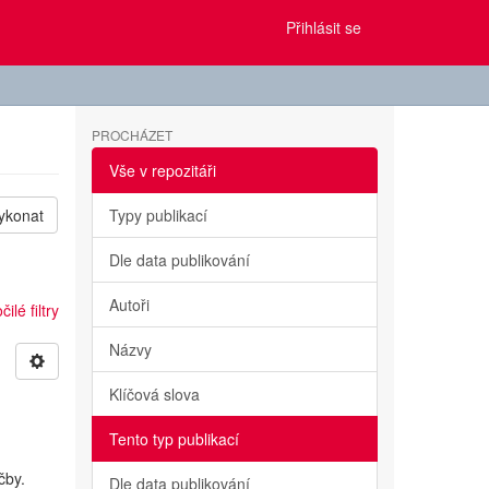
Přihlásit se
PROCHÁZET
Vše v repozitáři
ykonat
Typy publikací
Dle data publikování
Autoři
ilé filtry
Názvy
Klíčová slova
Tento typ publikací
čby.
Dle data publikování