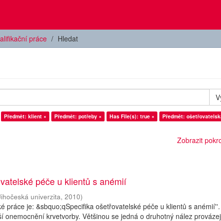
alifikační práce
Hledat
V
Předmět: klient ×
Předmět: potřeby ×
Has File(s): true ×
Předmět: ošetřovatelsk
Zobrazit pokroč
ovatelské péče u klientů s anémií
Jihočeská univerzita
,
2010
)
é práce je: &sbquo;qSpecifika ošetřovatelské péče u klientů s anémií''
jší onemocnění krvetvorby. Většinou se jedná o druhotný nález provázejí