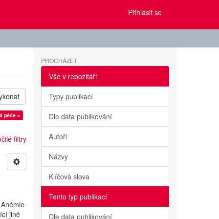
Přihlásit se
PROCHÁZET
Vše v repozitáři
ykonat
Typy publikací
á péče ×
Dle data publikování
Autoři
ilé filtry
Názvy
Klíčová slova
Tento typ publikací
. Anémie
cí jiné
Dle data publikování