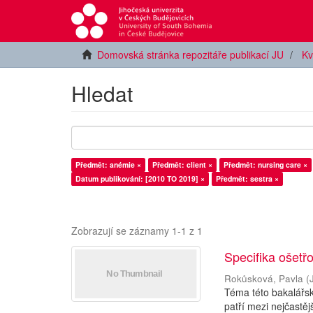
Domovská stránka repozitáře publikací JU
Kv
Hledat
Předmět: anémie ×
Předmět: client ×
Předmět: nursing care ×
Datum publikování: [2010 TO 2019] ×
Předmět: sestra ×
Zobrazují se záznamy 1-1 z 1
Specifika ošetř
Rokůsková, Pavla
(
Téma této bakalářsk
patří mezi nejčastě