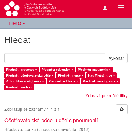
Přepn
navig
Hledat
Hledat
Vykonat
Předmět: prevence ×
Předmět: education ×
Předmět: pneumonia ×
Předmět: ošetřovatelská péče ×
Předmět: nurse ×
Has File(s): true ×
Autor: Hrušková, Lenka ×
Předmět: edukace ×
Předmět: nursing care ×
Předmět: sestra ×
Zobrazit pokročilé filtry
Zobrazují se záznamy 1-1 z 1
Ošetřovatelská péče u dětí s pneumonií
Hrušková, Lenka
(
Jihočeská univerzita
,
2012
)