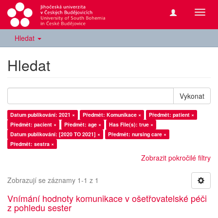
Přepn
navig
Hledat
Hledat
Vykonat
Datum publikování: 2021 ×
Předmět: Komunikace ×
Předmět: patient ×
Předmět: pacient ×
Předmět: age ×
Has File(s): true ×
Datum publikování: [2020 TO 2021] ×
Předmět: nursing care ×
Předmět: sestra ×
Zobrazit pokročilé filtry
Zobrazují se záznamy 1-1 z 1
Vnímání hodnoty komunikace v ošetřovatelské péči
z pohledu sester