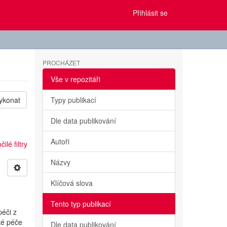
Přihlásit se
PROCHÁZET
Vše v repozitáři
ykonat
Typy publikací
Dle data publikování
Autoři
ilé filtry
Názvy
Klíčová slova
Tento typ publikací
éči z
ké péče
Dle data publikování