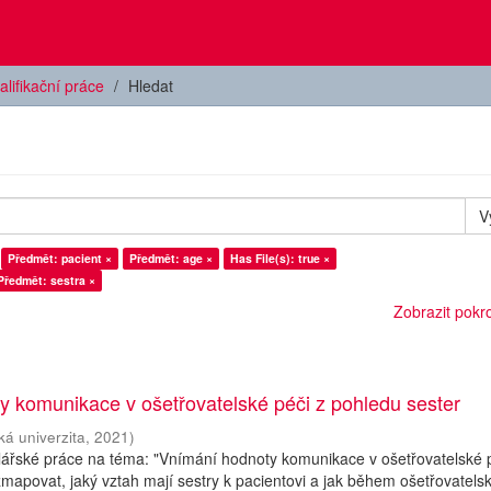
alifikační práce
Hledat
V
Předmět: pacient ×
Předmět: age ×
Has File(s): true ×
Předmět: sestra ×
Zobrazit pokroč
 komunikace v ošetřovatelské péči z pohledu sester
ká univerzita
,
2021
)
lářské práce na téma: "Vnímání hodnoty komunikace v ošetřovatelské p
 zmapovat, jaký vztah mají sestry k pacientovi a jak během ošetřovatels