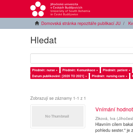
Domovská stránka repozitáře publikací JU
Kv
Hledat
Předmět: nurse ×
Předmět: Komunikace ×
Předmět: patient ×
Datum publikování: [2020 TO 2021] ×
Předmět: nursing care ×
Zobrazují se záznamy 1-1 z 1
Vnímání hodnoty
Ziková, Iva
(
Jihočes
Hlavním cílem baka
pohledu sester." je