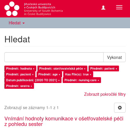
Přepn
navig
Hledat
Hledat
Vykonat
Předmět: hodnota ×
Předmět: ošetřovatelská péče ×
Předmět: patient ×
Předmět: pacient ×
Předmět: age ×
Has File(s): true ×
Datum publikování: [2020 TO 2021] ×
Předmět: nursing care ×
Předmět: sestra ×
Zobrazit pokročilé filtry
Zobrazují se záznamy 1-1 z 1
Vnímání hodnoty komunikace v ošetřovatelské péči
z pohledu sester