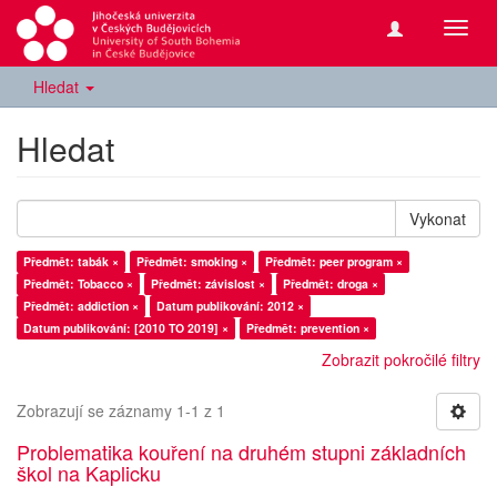
Přepn
navig
Hledat
Hledat
Vykonat
Předmět: tabák ×
Předmět: smoking ×
Předmět: peer program ×
Předmět: Tobacco ×
Předmět: závislost ×
Předmět: droga ×
Předmět: addiction ×
Datum publikování: 2012 ×
Datum publikování: [2010 TO 2019] ×
Předmět: prevention ×
Zobrazit pokročilé filtry
Zobrazují se záznamy 1-1 z 1
Problematika kouření na druhém stupni základních
škol na Kaplicku