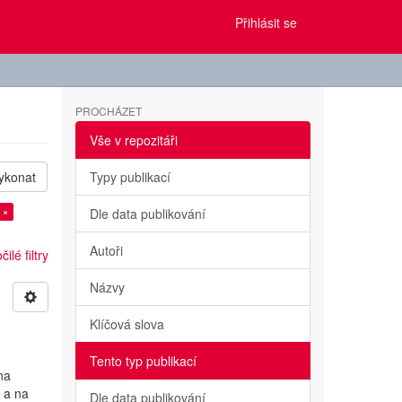
Přihlásit se
PROCHÁZET
Vše v repozitáři
ykonat
Typy publikací
 ×
Dle data publikování
Autoři
ilé filtry
Názvy
Klíčová slova
Tento typ publikací
na
 a na
Dle data publikování