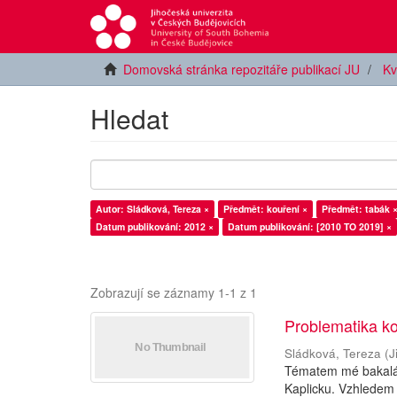
Domovská stránka repozitáře publikací JU
Kv
Hledat
Autor: Sládková, Tereza ×
Předmět: kouření ×
Předmět: tabák 
Datum publikování: 2012 ×
Datum publikování: [2010 TO 2019] ×
Zobrazují se záznamy 1-1 z 1
Problematika ko
Sládková, Tereza
(
J
Tématem mé bakalář
Kaplicku. Vzhledem 