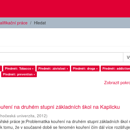
alifikační práce
Hledat
V
×
Předmět: Tobacco ×
Předmět: závislost ×
Předmět: droga ×
Předmět: addiction
Předmět: prevention ×
Zobrazit pokroč
uření na druhém stupni základních škol na Kaplicku
ihočeská univerzita
,
2012
)
ské práce je:Problematika kouření na druhém stupni základních škol 
k tomu, že v současné době se fenomén kouření čím dál více rozšiřuje