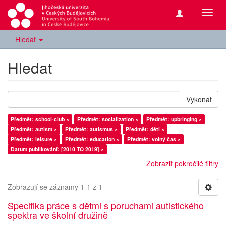
Přepn
navig
Hledat
Hledat
Vykonat
Předmět: school-club ×
Předmět: socialization ×
Předmět: upbringing ×
Předmět: autism ×
Předmět: autismus ×
Předmět: děti ×
Předmět: leisure ×
Předmět: education ×
Předmět: volný čas ×
Datum publikování: [2010 TO 2019] ×
Zobrazit pokročilé filtry
Zobrazují se záznamy 1-1 z 1
Specifika práce s dětmi s poruchami autistického
spektra ve školní družině