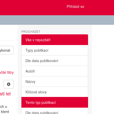
Přihlásit se
PROCHÁZET
Vše v repozitáři
ykonat
Typy publikací
Dle data publikování
Autoři
ilé filtry
Názvy
Klíčová slova
ti let
Tento typ publikací
ích u
 které
Dle data publikování