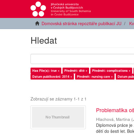
Domovská stránka repozitáře publikací JU
Kv
Hledat
Has File(s): true ×
Předmět: dítě ×
Předmět: complications ×
Datum publikování: 2014 ×
Předmět: nursing care ×
Datum publ
Zobrazují se záznamy 1-1 z 1
Problematika oše
Hlachová, Martina
(
Diplomová práce je 
dětí do šesti let. B