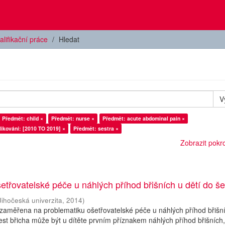
alifikační práce
Hledat
V
Předmět: child ×
Předmět: nurse ×
Předmět: acute abdominal pain ×
ikování: [2010 TO 2019] ×
Předmět: sestra ×
Zobrazit pokroč
třovatelské péče u náhlých příhod břišních u dětí do šes
Jihočeská univerzita
,
2014
)
zaměřena na problematiku ošetřovatelské péče u náhlých příhod břišn
olest břicha může být u dítěte prvním příznakem náhlých příhod břišních,