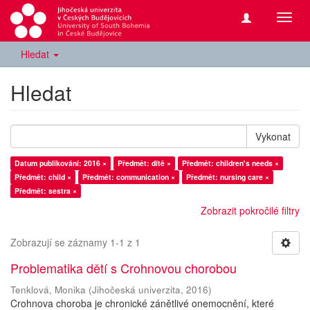
Přepn
navig
Hledat
Hledat
Vykonat
Datum publikování: 2016 ×
Předmět: dítě ×
Předmět: children's needs ×
Předmět: child ×
Předmět: communication ×
Předmět: nursing care ×
Předmět: sestra ×
Zobrazit pokročilé filtry
Zobrazují se záznamy 1-1 z 1
Problematika dětí s Crohnovou chorobou
Tenklová, Monika
(
Jihočeská univerzita
,
2016
)
Crohnova choroba je chronické zánětlivé onemocnění, které