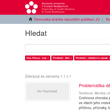
Domovská stránka repozitáře publikací JU
Kv
Hledat
Has File(s): true ×
Předmět: dítě ×
Předmět: children's needs ×
Zobrazují se záznamy 1-1 z 1
Problematika d
Tenklová, Monika
(
J
Crohnova choroba je
ve všech jeho vrstv
příčinou, příznaky, 