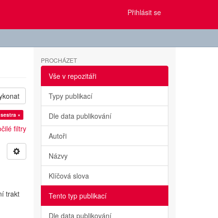
Přihlásit se
PROCHÁZET
Vše v repozitáři
ykonat
Typy publikací
sestra ×
Dle data publikování
ilé filtry
Autoři
Názvy
Klíčová slova
í trakt
Tento typ publikací
Dle data publikování