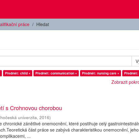
alifikační práce
Hledat
V
Předmět: child ×
Předmět: communication ×
Předmět: nursing care ×
Předmět: 
Zobrazit pokroč
ětí s Crohnovou chorobou
ihočeská univerzita
,
2016
)
 chronické zánětlivé onemocnění, které postihuje celý gastrointestináln
ách.Teoretická část práce se zabývá charakteristikou onemocnění, jeho
komplikacemi, ...