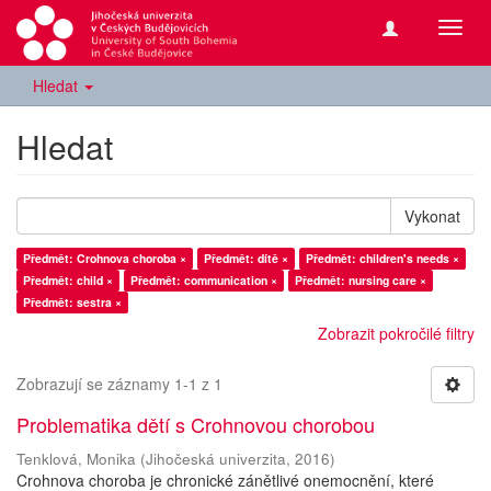
Přepn
navig
Hledat
Hledat
Vykonat
Předmět: Crohnova choroba ×
Předmět: dítě ×
Předmět: children's needs ×
Předmět: child ×
Předmět: communication ×
Předmět: nursing care ×
Předmět: sestra ×
Zobrazit pokročilé filtry
Zobrazují se záznamy 1-1 z 1
Problematika dětí s Crohnovou chorobou
Tenklová, Monika
(
Jihočeská univerzita
,
2016
)
Crohnova choroba je chronické zánětlivé onemocnění, které