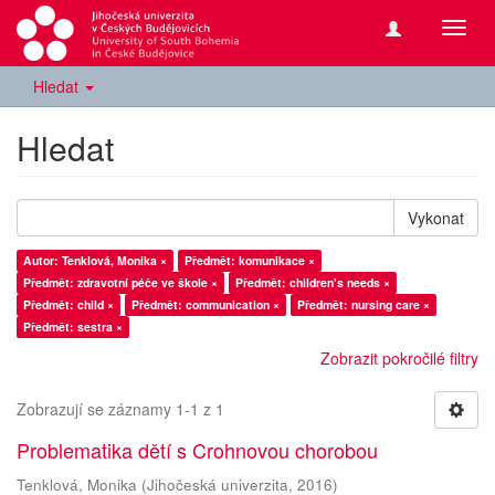
Přepn
navig
Hledat
Hledat
Vykonat
Autor: Tenklová, Monika ×
Předmět: komunikace ×
Předmět: zdravotní péče ve škole ×
Předmět: children's needs ×
Předmět: child ×
Předmět: communication ×
Předmět: nursing care ×
Předmět: sestra ×
Zobrazit pokročilé filtry
Zobrazují se záznamy 1-1 z 1
Problematika dětí s Crohnovou chorobou
Tenklová, Monika
(
Jihočeská univerzita
,
2016
)