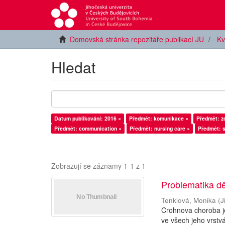
Domovská stránka repozitáře publikací JU
Kv
Hledat
Datum publikování: 2016 ×
Předmět: komunikace ×
Předmět: zd
Předmět: communication ×
Předmět: nursing care ×
Předmět: s
Zobrazují se záznamy 1-1 z 1
Problematika d
Tenklová, Monika
(
J
Crohnova choroba je
ve všech jeho vrstv