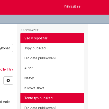
Přihlásit se
PROCHÁZET
Vše v repozitáři
ykonat
Typy publikací
Dle data publikování
Autoři
ilé filtry
Názvy
Klíčová slova
Tento typ publikací
í trakt
Dle data publikování