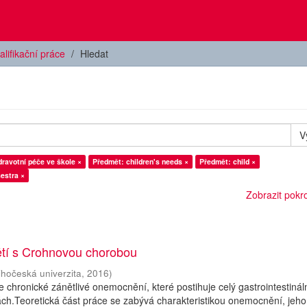
alifikační práce
Hledat
V
ravotní péče ve škole ×
Předmět: children's needs ×
Předmět: child ×
estra ×
Zobrazit pokroč
ětí s Crohnovou chorobou
ihočeská univerzita
,
2016
)
 chronické zánětlivé onemocnění, které postihuje celý gastrointestináln
ách.Teoretická část práce se zabývá charakteristikou onemocnění, jeho