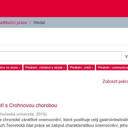
alifikační práce
Hledat
V
éče ve škole ×
Předmět: children's needs ×
Předmět: child ×
Předmět: communica
Zobrazit pokroč
ětí s Crohnovou chorobou
ihočeská univerzita
,
2016
)
 chronické zánětlivé onemocnění, které postihuje celý gastrointestináln
ách.Teoretická část práce se zabývá charakteristikou onemocnění, jeho