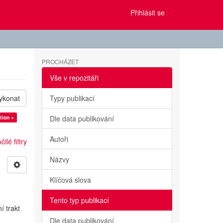
Přihlásit se
PROCHÁZET
Vše v repozitáři
ykonat
Typy publikací
tion ×
Dle data publikování
Autoři
ilé filtry
Názvy
Klíčová slova
Tento typ publikací
í trakt
Dle data publikování