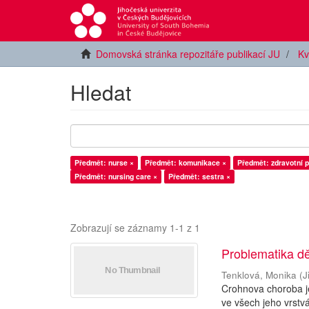
Domovská stránka repozitáře publikací JU
Kv
Hledat
Předmět: nurse ×
Předmět: komunikace ×
Předmět: zdravotní p
Předmět: nursing care ×
Předmět: sestra ×
Zobrazují se záznamy 1-1 z 1
Problematika d
Tenklová, Monika
(
J
Crohnova choroba je
ve všech jeho vrstv