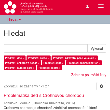
Přepn
navig
Hledat
Hledat
Vykonat
Předmět: dítě ×
Předmět: nurse ×
Předmět: zdravotní péče ve škole ×
Předmět: children's needs ×
Předmět: child ×
Předmět: communication ×
Předmět: nursing care ×
Předmět: sestra ×
Zobrazit pokročilé filtry
Zobrazují se záznamy 1-1 z 1
Problematika dětí s Crohnovou chorobou
Tenklová, Monika
(
Jihočeská univerzita
,
2016
)
Crohnova choroba je chronické zánětlivé onemocnění, které