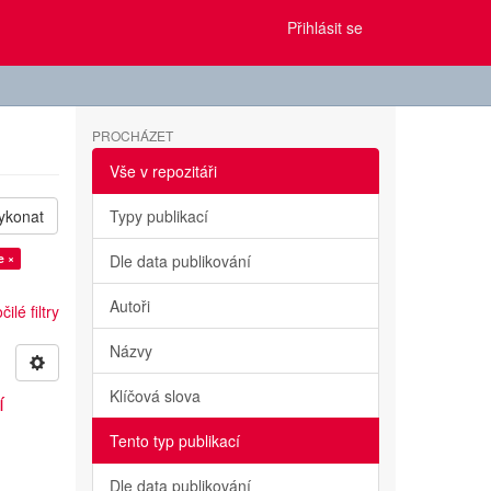
Přihlásit se
PROCHÁZET
Vše v repozitáři
ykonat
Typy publikací
e ×
Dle data publikování
Autoři
ilé filtry
Názvy
Klíčová slova
í
Tento typ publikací
Dle data publikování