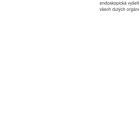
endoskopická vyšetř
všech dutých orgán