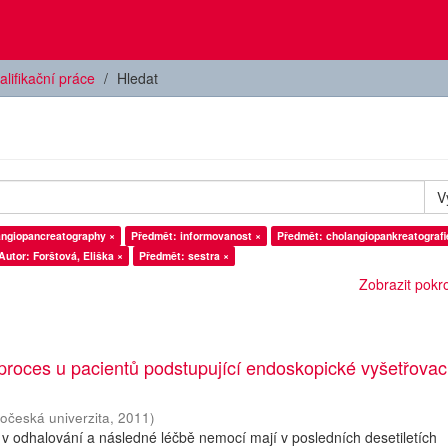
alifikační práce
Hledat
V
angiopancreatography ×
Předmět: informovanost ×
Předmět: cholangiopankreatografi
Autor: Forštová, Eliška ×
Předmět: sestra ×
Zobrazit pokroč
proces u pacientů podstupující endoskopické vyšetřovac
hočeská univerzita
,
2011
)
i v odhalování a následné léčbě nemocí mají v posledních desetiletích