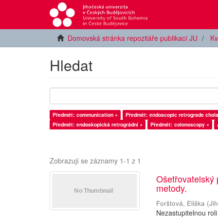
Domovská stránka repozitáře publikací JU
Kv
Hledat
Předmět: communication ×
Předmět: endoscopic retrograde chol
Předmět: endoskopická retrográdní ×
Předmět: colonoscopy ×
Zobrazují se záznamy 1-1 z 1
Ošetřovatelský 
metody.
Forštová, Eliška
(
Ji
Nezastupitelnou rol