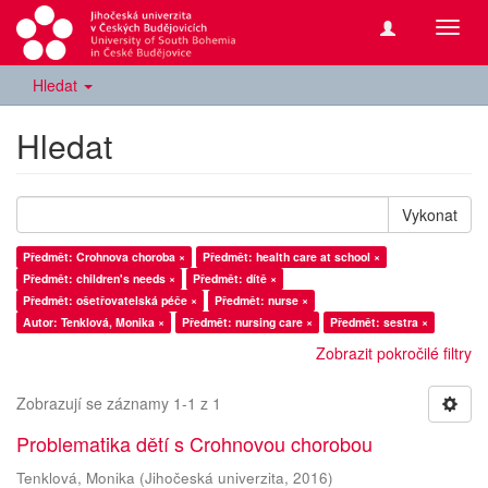
Přepn
navig
Hledat
Hledat
Vykonat
Předmět: Crohnova choroba ×
Předmět: health care at school ×
Předmět: children's needs ×
Předmět: dítě ×
Předmět: ošetřovatelská péče ×
Předmět: nurse ×
Autor: Tenklová, Monika ×
Předmět: nursing care ×
Předmět: sestra ×
Zobrazit pokročilé filtry
Zobrazují se záznamy 1-1 z 1
Problematika dětí s Crohnovou chorobou
Tenklová, Monika
(
Jihočeská univerzita
,
2016
)