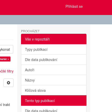
Přihlásit se
PROCHÁZET
Vše v repozitáři
ykonat
Typy publikací
nurse ×
Dle data publikování
Autoři
ilé filtry
Názvy
Klíčová slova
Tento typ publikací
í trakt
Dle data publikování