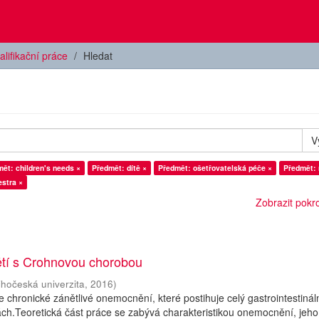
alifikační práce
Hledat
V
ět: children's needs ×
Předmět: dítě ×
Předmět: ošetřovatelská péče ×
Předmět: 
estra ×
Zobrazit pokroč
ětí s Crohnovou chorobou
ihočeská univerzita
,
2016
)
 chronické zánětlivé onemocnění, které postihuje celý gastrointestináln
ách.Teoretická část práce se zabývá charakteristikou onemocnění, jeho