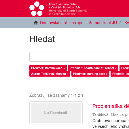
Domovská stránka repozitáře publikací JU
Kv
Hledat
Předmět: komunikace ×
Předmět: health care at school ×
Předm
Autor: Tenklová, Monika ×
Předmět: nursing care ×
Předmět: s
Zobrazují se záznamy 1-1 z 1
Problematika d
Tenklová, Monika
(
J
Crohnova choroba je
ve všech jeho vrstv