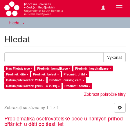
Přepn
navig
Hledat
Hledat
Vykonat
Has File(s): true ×
Předmět: komplikace ×
Předmět: hospitalizace ×
Předmět: dítě ×
Předmět: bolest ×
Předmět: child ×
Datum publikování: 2014 ×
Předmět: nursing care ×
Datum publikování: [2010 TO 2019] ×
Předmět: sestra ×
Zobrazit pokročilé filtry
Zobrazují se záznamy 1-1 z 1
Problematika ošetřovatelské péče u náhlých příhod
břišních u dětí do šesti let