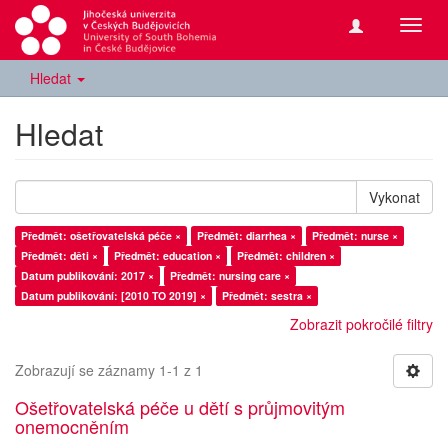
Přepn
navig
Hledat
Hledat
Vykonat
Předmět: ošetřovatelská péče ×
Předmět: diarrhea ×
Předmět: nurse ×
Předmět: děti ×
Předmět: education ×
Předmět: children ×
Datum publikování: 2017 ×
Předmět: nursing care ×
Datum publikování: [2010 TO 2019] ×
Předmět: sestra ×
Zobrazit pokročilé filtry
Zobrazují se záznamy 1-1 z 1
Ošetřovatelská péče u dětí s průjmovitým
onemocněním