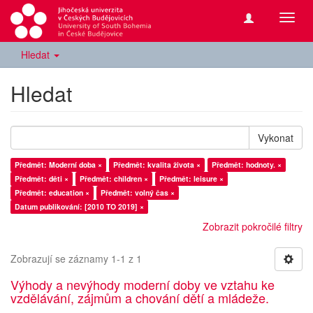
Přepn
navig
Hledat
Hledat
Vykonat
Předmět: Moderní doba ×
Předmět: kvalita života ×
Předmět: hodnoty. ×
Předmět: děti ×
Předmět: children ×
Předmět: leisure ×
Předmět: education ×
Předmět: volný čas ×
Datum publikování: [2010 TO 2019] ×
Zobrazit pokročilé filtry
Zobrazují se záznamy 1-1 z 1
Výhody a nevýhody moderní doby ve vztahu ke
vzdělávání, zájmům a chování dětí a mládeže.