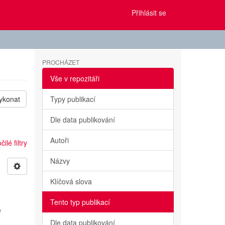
Přihlásit se
PROCHÁZET
Vše v repozitáři
ykonat
Typy publikací
Dle data publikování
Autoři
ilé filtry
Názvy
Klíčová slova
Tento typ publikací
e
Dle data publikování