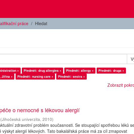
alifikační práce
Hledat
V
inistration ×
Předmět: drug allergies ×
Předmět: allergy ×
Předmět: drugs ×
Jiřina ×
Předmět: nursing care ×
Předmět: sestra ×
Zobrazit pokroč
péče o nemocné s lékovou alergií
(
Jihočeská univerzita
,
2010
)
 aktuální zdravotní problém současnosti. Se stoupající spotřebou léků s
 výskyt alergií lékových. Tato bakalářská práce má za cíl zmapovat