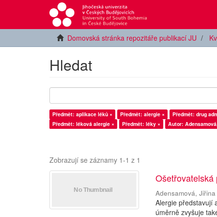
Domovská stránka repozitáře publikací JU
Kv
Hledat
Předmět: aplikace léků ×
Předmět: alergie ×
Předmět: drug adm
Předmět: léková alergie ×
Předmět: léky ×
Autor: Adensamová, 
Zobrazují se záznamy 1-1 z 1
Ošetřovatelská 
Adensamová, Jiřina
Alergie představují
úměrně zvyšuje také