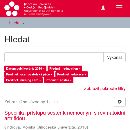
Přepn
navig
Hledat
Hledat
Vykonat
Datum publikování: 2016 ×
Předmět: education ×
Předmět: ošetřovatelská péče ×
Předmět: edukace ×
Předmět: nursing care ×
Předmět: sestra ×
Zobrazit pokročilé filtry
Zobrazují se záznamy 1-1 z 1
Specifika přístupu sester k nemocným s revmatoidní
artritidou
Jindrová, Monika
(
Jihočeská univerzita
,
2016
)