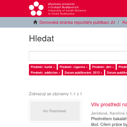
Domovská stránka repozitáře publikací JU
Kv
Hledat
Předmět: kuřák ×
Předmět: cigareta ×
Předmět: děti ×
Předm
Předmět: addiction ×
Datum publikování: 2012 ×
Datum publiko
Zobrazují se záznamy 1-1 z 1
Vliv prostředí n
Jarošová, Karolína
Předmětem bakalářsk
škol. Cílem práce by