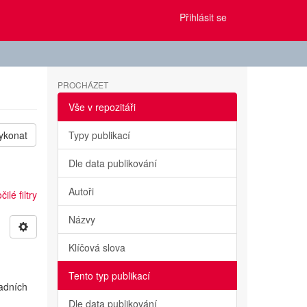
Přihlásit se
PROCHÁZET
Vše v repozitáři
ykonat
Typy publikací
Dle data publikování
Autoři
ilé filtry
Názvy
Klíčová slova
Tento typ publikací
ladních
Dle data publikování