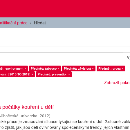
alifikační práce
Hledat
V
ět: environment ×
Předmět: tabacco ×
Předmět: závislost ×
Předmět: droga ×
vání: [2010 TO 2019] ×
Předmět: prevention ×
Zobrazit pokroč
a počátky kouření u dětí
(
Jihočeská univerzita
,
2012
)
é práce je zmapování situace týkající se kouření u dětí 2.stupně zák
lo zjistit, jak jsou děti ovlivňovány společenskými trendy, jejich vlastním