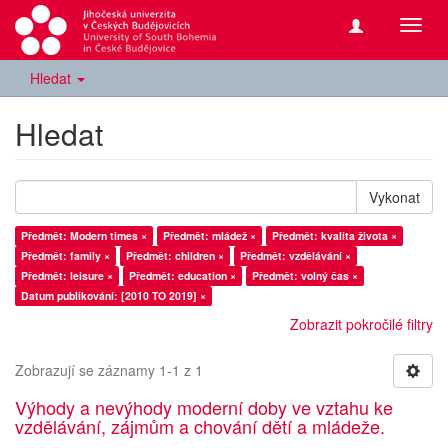
Přepn
navig
Hledat
Hledat
Vykonat
Předmět: Modern times ×
Předmět: mládež ×
Předmět: kvalita života ×
Předmět: family ×
Předmět: children ×
Předmět: vzdělávání ×
Předmět: leisure ×
Předmět: education ×
Předmět: volný čas ×
Datum publikování: [2010 TO 2019] ×
Zobrazit pokročilé filtry
Zobrazují se záznamy 1-1 z 1
Výhody a nevýhody moderní doby ve vztahu ke
vzdělávání, zájmům a chování dětí a mládeže.