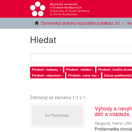
Domovská stránka repozitáře publikací JU
Kv
Hledat
Předmět: hodnoty. ×
Předmět: mládež ×
Předmět: kvalita života
Předmět: education ×
Předmět: volný čas ×
Datum publikování
Zobrazují se záznamy 1-1 z 1
Výhody a nevýh
dětí a mládeže.
Vargová, Ivana
(
Jih
Problematika chován