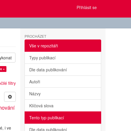
Přihlásit se
PROCHÁZET
Vše v repozitáři
ykonat
Typy publikací
re ×
Dle data publikování
Autoři
ilé filtry
Názvy
Klíčová slova
hování
Tento typ publikací
é, i ve
Dle data publikování