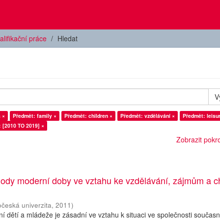
alifikační práce
Hledat
V
 ×
Předmět: family ×
Předmět: children ×
Předmět: vzdělávání ×
Předmět: leisu
: [2010 TO 2019] ×
Zobrazit pokroč
ody moderní doby ve vztahu ke vzdělávání, zájmům a c
očeská univerzita
,
2011
)
í dětí a mládeže je zásadní ve vztahu k situaci ve společnosti současn