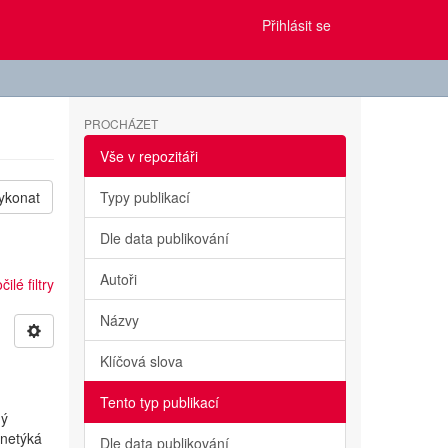
Přihlásit se
PROCHÁZET
Vše v repozitáři
ykonat
Typy publikací
Dle data publikování
Autoři
ilé filtry
Názvy
Klíčová slova
Tento typ publikací
ný
netýká
Dle data publikování