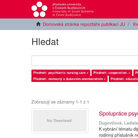
Domovská stránka repozitáře publikací JU
Kv
Hledat
Předmět: psychiatric nursing care ×
Předmět: cooperation. ×
P
Předmět: nemocný s duševním onemocněním ×
Předmět: educati
Zobrazují se záznamy 1-1 z 1
Spolupráce psy
Dugovičová, Ladisl
K vybrání tématu di
rodinný příslušní