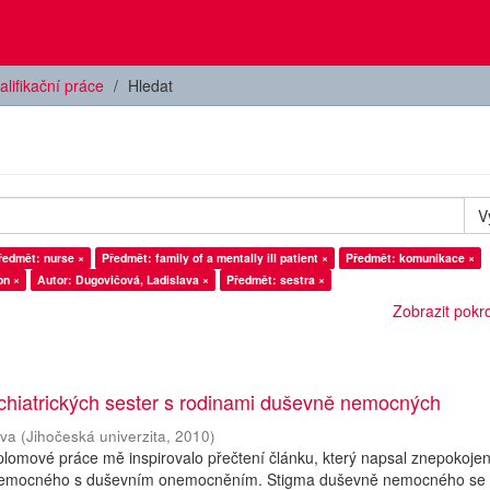
alifikační práce
Hledat
V
ředmět: nurse ×
Předmět: family of a mentally ill patient ×
Předmět: komunikace ×
on ×
Autor: Dugovičová, Ladislava ×
Předmět: sestra ×
Zobrazit pokroč
chiatrických sester s rodinami duševně nemocných
ava
(
Jihočeská univerzita
,
2010
)
plomové práce mě inspirovalo přečtení článku, který napsal znepokoje
k nemocného s duševním onemocněním. Stigma duševně nemocného se 