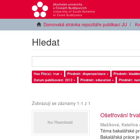
Domovská stránka repozitáře publikací JU
Kv
Hledat
Has File(s): true ×
Předmět: dispenzarizace ×
Předmět: bladder
Datum publikování: 2012 ×
Předmět: education ×
Předmět: nurs
Zobrazují se záznamy 1-1 z 1
Ošetřování trva
Mašíková, Kateřina
Téma bakalářské prá
Bakalářská práce je