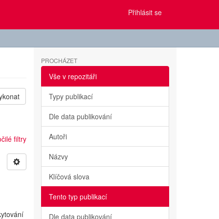
Přihlásit se
PROCHÁZET
Vše v repozitáři
ykonat
Typy publikací
Dle data publikování
Autoři
ilé filtry
Názvy
Klíčová slova
Tento typ publikací
kytování
Dle data publikování