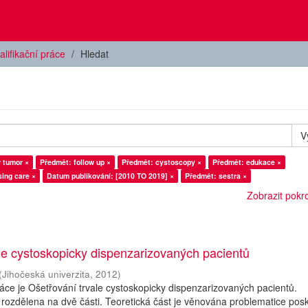
alifikační práce
Hledat
V
 tumor ×
Předmět: follow up ×
Předmět: cystoscopy ×
Předmět: edukace ×
ing care ×
Datum publikování: [2010 TO 2019] ×
Předmět: sestra ×
Zobrazit pokroč
le cystoskopicky dispenzarizovaných pacientů
(
Jihočeská univerzita
,
2012
)
ce je Ošetřování trvale cystoskopicky dispenzarizovaných pacientů.
 rozdělena na dvě části. Teoretická část je věnována problematice pos