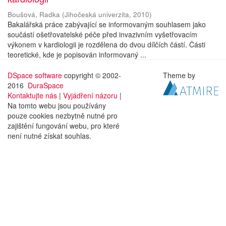
Boušová, Radka
(
Jihočeská univerzita
,
2010
)
Bakalářská práce zabývající se informovaným souhlasem jako
součástí ošetřovatelské péče před invazivním vyšetřovacím
výkonem v kardiologii je rozdělena do dvou dílčích částí. Části
teoretické, kde je popisován informovaný ...
DSpace software
copyright © 2002-
Theme by
2016
DuraSpace
Kontaktujte nás
|
Vyjádření názoru
|
Na tomto webu jsou používány
pouze cookies nezbytně nutné pro
zajištění fungování webu, pro které
není nutné získat souhlas.