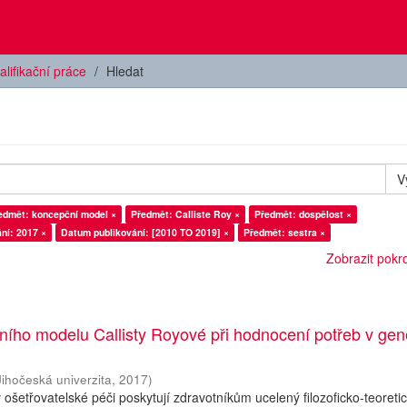
alifikační práce
Hledat
V
edmět: koncepční model ×
Předmět: Calliste Roy ×
Předmět: dospělost ×
ní: 2017 ×
Datum publikování: [2010 TO 2019] ×
Předmět: sestra ×
Zobrazit pokroč
ního modelu Callisty Royové při hodnocení potřeb v gen
Jihočeská univerzita
,
2017
)
ošetřovatelské péči poskytují zdravotníkům ucelený filozoficko-teoreti