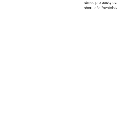
rámec pro poskytová
oboru ošetřovatelstv