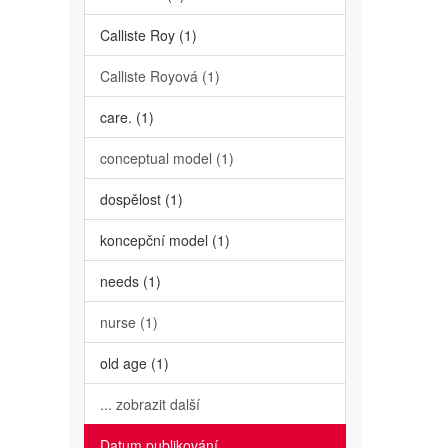
Calliste Roy (1)
Calliste Royová (1)
care. (1)
conceptual model (1)
dospělost (1)
koncepční model (1)
needs (1)
nurse (1)
old age (1)
... zobrazit další
Datum publikování