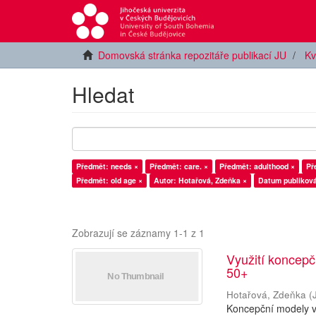
Domovská stránka repozitáře publikací JU
Kv
Hledat
Předmět: needs ×
Předmět: care. ×
Předmět: adulthood ×
Př
Předmět: old age ×
Autor: Hotařová, Zdeňka ×
Datum publiková
Zobrazují se záznamy 1-1 z 1
Využití koncepč
50+
Hotařová, Zdeňka
(
Koncepční modely v 