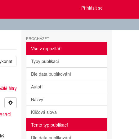
Přihlásit se
PROCHÁZET
Vše v repozitáři
ykonat
Typy publikací
Dle data publikování
Autoři
ilé filtry
Názvy
Klíčová slova
eraci
Tento typ publikací
cký
Dle data publikování