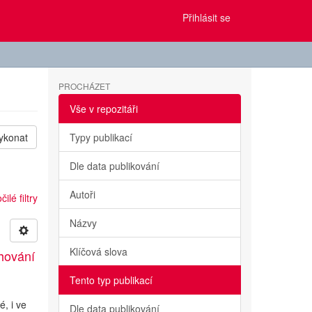
Přihlásit se
PROCHÁZET
Vše v repozitáři
ykonat
Typy publikací
Dle data publikování
Autoři
ilé filtry
Názvy
Klíčová slova
hování
Tento typ publikací
é, i ve
Dle data publikování