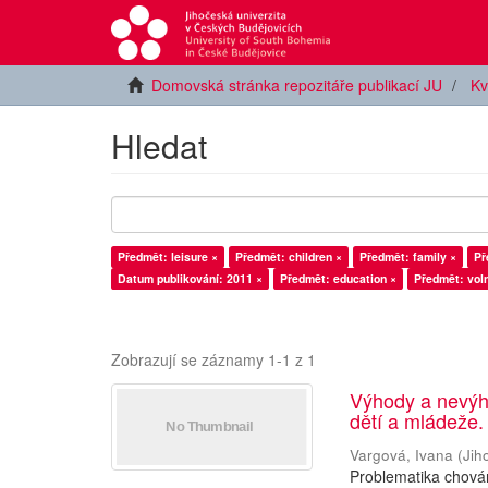
Domovská stránka repozitáře publikací JU
Kv
Hledat
Předmět: leisure ×
Předmět: children ×
Předmět: family ×
Př
Datum publikování: 2011 ×
Předmět: education ×
Předmět: vol
Zobrazují se záznamy 1-1 z 1
Výhody a nevýh
dětí a mládeže.
Vargová, Ivana
(
Jih
Problematika chován