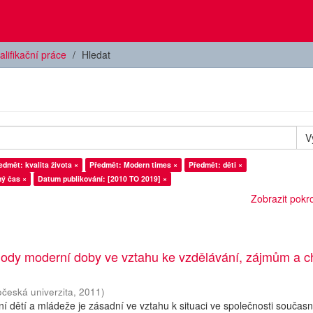
alifikační práce
Hledat
V
edmět: kvalita života ×
Předmět: Modern times ×
Předmět: děti ×
ný čas ×
Datum publikování: [2010 TO 2019] ×
Zobrazit pokroč
ody moderní doby ve vztahu ke vzdělávání, zájmům a c
očeská univerzita
,
2011
)
í dětí a mládeže je zásadní ve vztahu k situaci ve společnosti současn