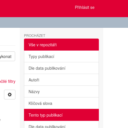
Přihlásit se
PROCHÁZET
Vše v repozitáři
ykonat
Typy publikací
Dle data publikování
Autoři
ilé filtry
Názvy
Klíčová slova
Tento typ publikací
e
Dle data publikování