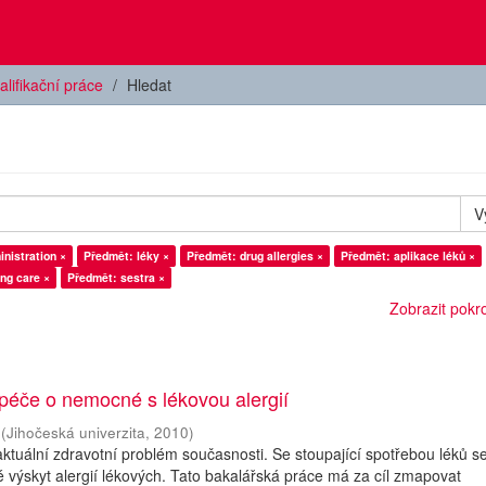
alifikační práce
Hledat
V
nistration ×
Předmět: léky ×
Předmět: drug allergies ×
Předmět: aplikace léků ×
ng care ×
Předmět: sestra ×
Zobrazit pokroč
péče o nemocné s lékovou alergií
(
Jihočeská univerzita
,
2010
)
 aktuální zdravotní problém současnosti. Se stoupající spotřebou léků s
 výskyt alergií lékových. Tato bakalářská práce má za cíl zmapovat