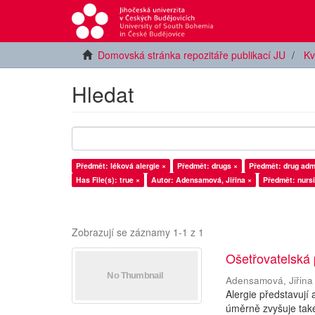
Domovská stránka repozitáře publikací JU
Kv
Hledat
Předmět: léková alergie ×
Předmět: drugs ×
Předmět: drug admi
Has File(s): true ×
Autor: Adensamová, Jiřina ×
Předmět: nursi
Zobrazují se záznamy 1-1 z 1
Ošetřovatelská 
Adensamová, Jiřina
Alergie představují
úměrně zvyšuje také