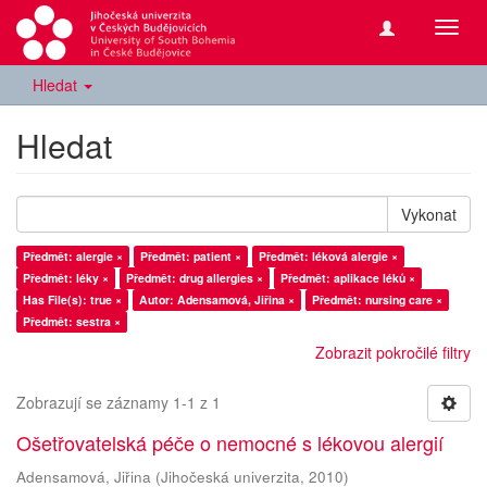
Přepn
navig
Hledat
Hledat
Vykonat
Předmět: alergie ×
Předmět: patient ×
Předmět: léková alergie ×
Předmět: léky ×
Předmět: drug allergies ×
Předmět: aplikace léků ×
Has File(s): true ×
Autor: Adensamová, Jiřina ×
Předmět: nursing care ×
Předmět: sestra ×
Zobrazit pokročilé filtry
Zobrazují se záznamy 1-1 z 1
Ošetřovatelská péče o nemocné s lékovou alergií
Adensamová, Jiřina
(
Jihočeská univerzita
,
2010
)