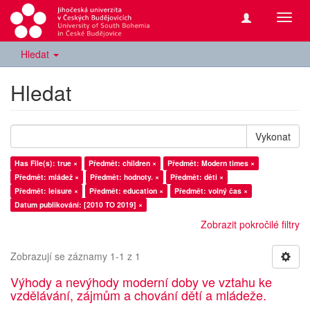
Přepn
navig
Hledat
Hledat
Vykonat
Has File(s): true ×
Předmět: children ×
Předmět: Modern times ×
Předmět: mládež ×
Předmět: hodnoty. ×
Předmět: děti ×
Předmět: leisure ×
Předmět: education ×
Předmět: volný čas ×
Datum publikování: [2010 TO 2019] ×
Zobrazit pokročilé filtry
Zobrazují se záznamy 1-1 z 1
Výhody a nevýhody moderní doby ve vztahu ke
vzdělávání, zájmům a chování dětí a mládeže.