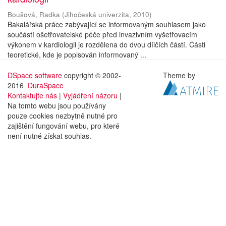
Boušová, Radka
(
Jihočeská univerzita
,
2010
)
Bakalářská práce zabývající se informovaným souhlasem jako
součástí ošetřovatelské péče před invazivním vyšetřovacím
výkonem v kardiologii je rozdělena do dvou dílčích částí. Části
teoretické, kde je popisován informovaný ...
DSpace software
copyright © 2002-
Theme by
2016
DuraSpace
Kontaktujte nás
|
Vyjádření názoru
|
Na tomto webu jsou používány
pouze cookies nezbytně nutné pro
zajištění fungování webu, pro které
není nutné získat souhlas.