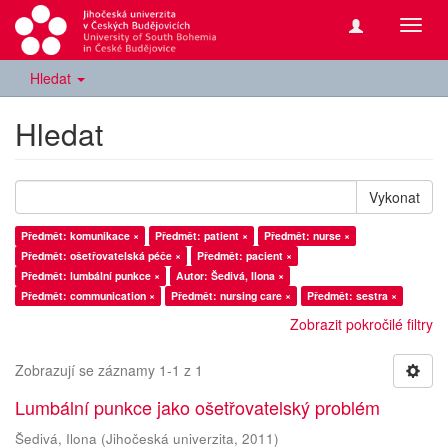
Přepn
navig
Hledat
Hledat
Vykonat
Předmět: komunikace ×
Předmět: patient ×
Předmět: nurse ×
Předmět: ošetřovatelská péče ×
Předmět: pacient ×
Předmět: lumbální punkce ×
Autor: Šedivá, Ilona ×
Předmět: communication ×
Předmět: nursing care ×
Předmět: sestra ×
Zobrazit pokročilé filtry
Zobrazují se záznamy 1-1 z 1
Lumbální punkce jako ošetřovatelský problém
Šedivá, Ilona
(
Jihočeská univerzita
,
2011
)