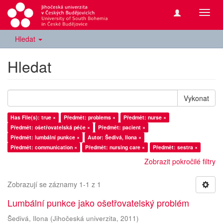
Přepn
navig
Hledat
Hledat
Vykonat
Has File(s): true ×
Předmět: problems ×
Předmět: nurse ×
Předmět: ošetřovatelská péče ×
Předmět: pacient ×
Předmět: lumbální punkce ×
Autor: Šedivá, Ilona ×
Předmět: communication ×
Předmět: nursing care ×
Předmět: sestra ×
Zobrazit pokročilé filtry
Zobrazují se záznamy 1-1 z 1
Lumbální punkce jako ošetřovatelský problém
Šedivá, Ilona
(
Jihočeská univerzita
,
2011
)