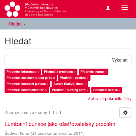
Přepn
navig
Hledat
Hledat
Vykonat
Předmět: informace ×
Předmět: problems ×
Předmět: nurse ×
Předmět: ošetřovatelská péče ×
Předmět: pacient ×
Předmět: lumbální punkce ×
Autor: Šedivá, Ilona ×
Předmět: communication ×
Předmět: nursing care ×
Předmět: sestra ×
Zobrazit pokročilé filtry
Zobrazují se záznamy 1-1 z 1
Lumbální punkce jako ošetřovatelský problém
Šedivá, Ilona
(
Jihočeská univerzita
,
2011
)